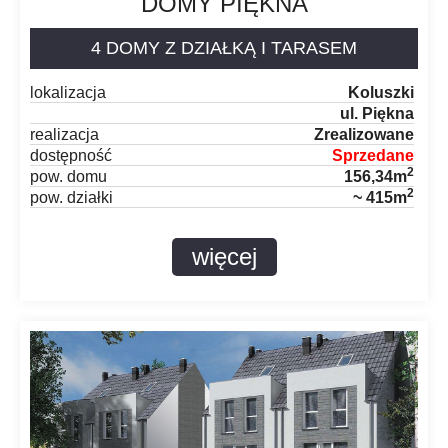
DOMY PIĘKNA
4 DOMY Z DZIAŁKĄ I TARASEM
lokalizacja
Koluszki
ul. Piękna
realizacja
Zrealizowane
dostępność
Sprzedane
2
pow. domu
156,34m
2
pow. działki
~ 415m
więcej