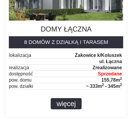
DOMY ŁĄCZNA
8 DOMÓW Z DZIAŁKĄ I TARASEM
lokalizacja
Żakowice k/Koluszek
ul. Łączna
realizacja
Zrealizowane
dostępność
Sprzedane
2
pow. domu
155,78m
2
2
pow. działki
~ 333m
- 345m
więcej