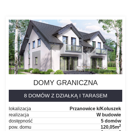
DOMY GRANICZNA
8 DOMÓW Z DZIAŁKĄ I TARASEM
lokalizacja
Przanowice k/Koluszek
realizacja
W budowie
dostępność
5 domów
2
pow. domu
120,05m