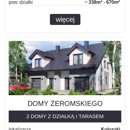
2
2
pow. działki
~ 338m
- 670m
więcej
DOMY ŻEROMSKIEGO
2 DOMY Z DZIAŁKĄ I TARASEM
lokalizacja
Koluszki