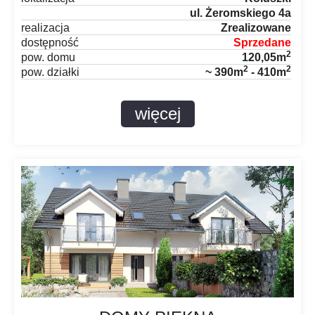
ul. Żeromskiego 4a
realizacja
Zrealizowane
dostępność
Sprzedane
2
pow. domu
120,05m
2
2
pow. działki
~ 390m
- 410m
więcej